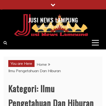
Skip
to
content
JUSI NEWS LAMPUNG
WEBSITE BERITA
You are Here
Home
Ilmu Pengetahuan Dan Hiburan
Kategori:
Ilmu
Pengetahuan Dan Hiburan