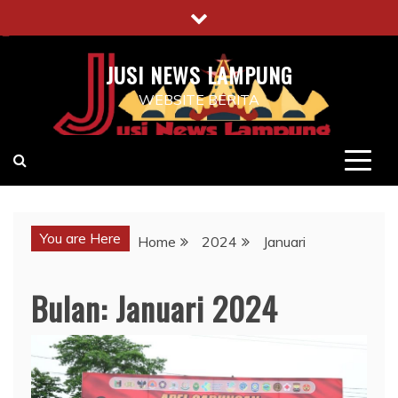
Skip
to
content
JUSI NEWS LAMPUNG
WEBSITE BERITA
You are Here
Home
2024
Januari
Bulan:
Januari 2024