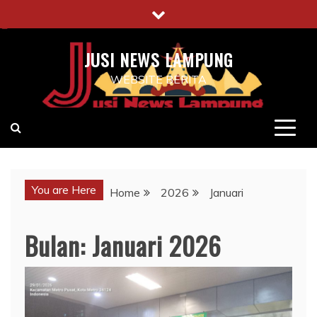
Skip
to
content
JUSI NEWS LAMPUNG
WEBSITE BERITA
You are Here
Home
2026
Januari
Bulan:
Januari 2026