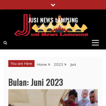
Skip
to
content
JUSI NEWS LAMPUNG
WEBSITE BERITA
You are Here
Home
2023
Juni
Bulan:
Juni 2023