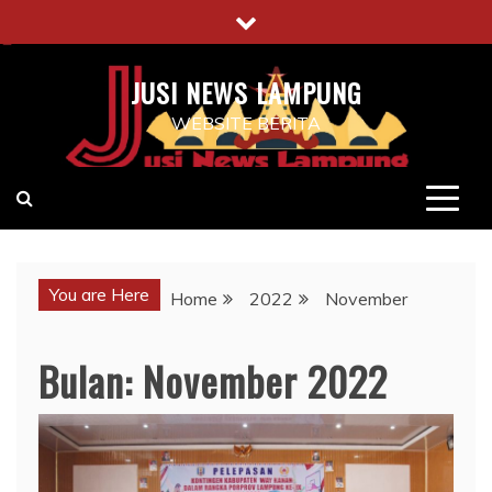
Skip
to
content
JUSI NEWS LAMPUNG
WEBSITE BERITA
You are Here
Home
2022
November
Bulan:
November 2022