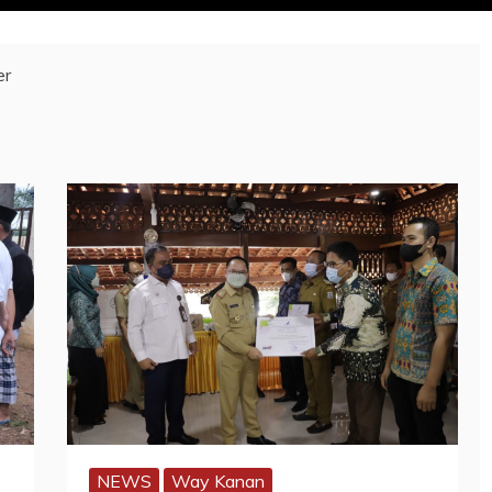
er
NEWS
Way Kanan