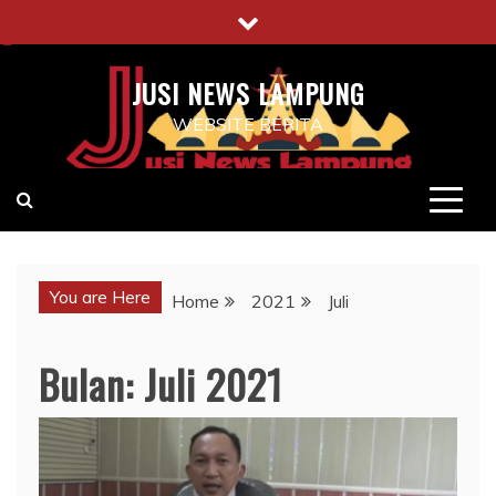
Skip
to
content
JUSI NEWS LAMPUNG
WEBSITE BERITA
You are Here
Home
2021
Juli
Bulan:
Juli 2021