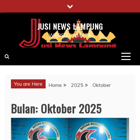
Skip
to
content
JUSI NEWS LAMPUNG
WEBSITE BERITA
You are Here
Home
2025
Oktober
Bulan:
Oktober 2025