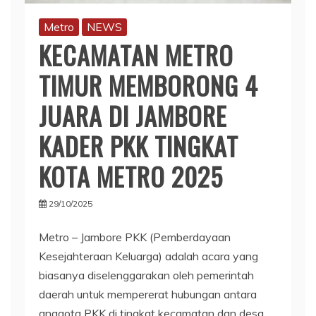
Metro
NEWS
KECAMATAN METRO
TIMUR MEMBORONG 4
JUARA DI JAMBORE
KADER PKK TINGKAT
KOTA METRO 2025
29/10/2025
Metro – Jambore PKK (Pemberdayaan
Kesejahteraan Keluarga) adalah acara yang
biasanya diselenggarakan oleh pemerintah
daerah untuk mempererat hubungan antara
anggota PKK di tingkat kecamatan dan desa,