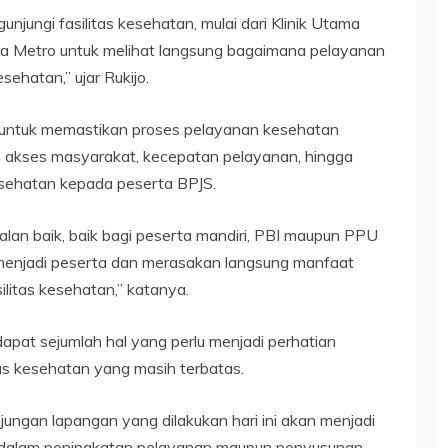
njungi fasilitas kesehatan, mulai dari Klinik Utama
a Metro untuk melihat langsung bagaimana pelayanan
ehatan,” ujar Rukijo.
n untuk memastikan proses pelayanan kesehatan
an akses masyarakat, kecepatan pelayanan, hingga
kesehatan kepada peserta BPJS.
alan baik, baik bagi peserta mandiri, PBI maupun PPU
 menjadi peserta dan merasakan langsung manfaat
ilitas kesehatan,” katanya.
dapat sejumlah hal yang perlu menjadi perhatian
tas kesehatan yang masih terbatas.
ungan lapangan yang dilakukan hari ini akan menjadi
k dalam peningkatan pelayanan maupun penyusunan