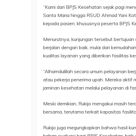
“Kami dari BPJS Kesehatan sejak pagi mengu
Santa Maria hingga RSUD Ahmad Yani Kot
kepada pasien, khususnya peserta BPJS Kes
Menurutnya, kunjungan tersebut bertujua
berjalan dengan baik, mulai dari kemudah
kualitas layanan yang diberikan fasilitas 
“Alhamdulillah secara umum pelayanan berj
atau pekerja penerima upah. Mereka aktif
jaminan kesehatan melalui pelayanan di fas
Meski demikian, Rukijo mengakui masih ter
bersama, terutama terkait kapasitas fasili
Rukijo juga megungkapkan bahwa hasil kunj
bahan evaluasi bagi BPJS Kesehatan, bai