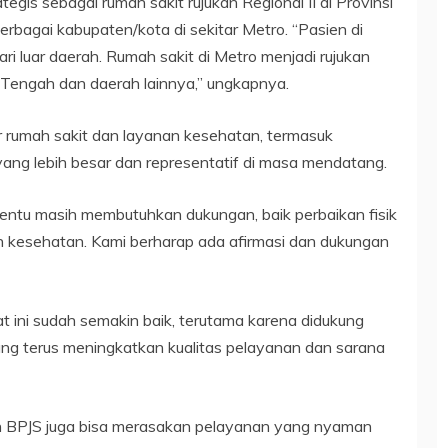
tegis sebagai rumah sakit rujukan Regional II di Provinsi
bagai kabupaten/kota di sekitar Metro. “Pasien di
ri luar daerah. Rumah sakit di Metro menjadi rujukan
Tengah dan daerah lainnya,” ungkapnya.
ur rumah sakit dan layanan kesehatan, termasuk
ng lebih besar dan representatif di masa mendatang.
i tentu masih membutuhkan dukungan, baik perbaikan fisik
 kesehatan. Kami berharap ada afirmasi dan dukungan
t ini sudah semakin baik, terutama karena didukung
ng terus meningkatkan kualitas pelayanan dan sarana
 BPJS juga bisa merasakan pelayanan yang nyaman