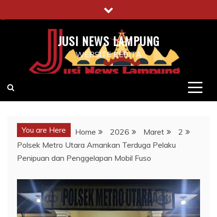
Skip
to
content
JUSI NEWS LAMPUNG
WEBSITE BERITA
You are Here
Home
2026
Maret
2
Polsek Metro Utara Amankan Terduga Pelaku
Penipuan dan Penggelapan Mobil Fuso