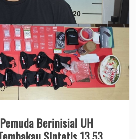
 Pemuda Berinisial UH
Tembakau Sintetis 13,53