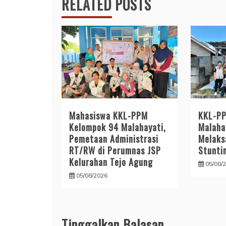
RELATED POSTS
Mahasiswa KKL-PPM
KKL-PP
Kelompok 94 Malahayati,
Malaha
Pemetaan Administrasi
Melaks
RT/RW di Perumnas JSP
Stunti
Kelurahan Tejo Agung
05/08/
05/08/2026
Tinggalkan Balasan