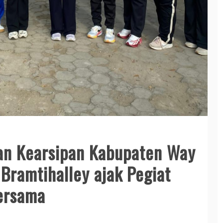
an Kearsipan Kabupaten Way
ramtihalley ajak Pegiat
Bersama