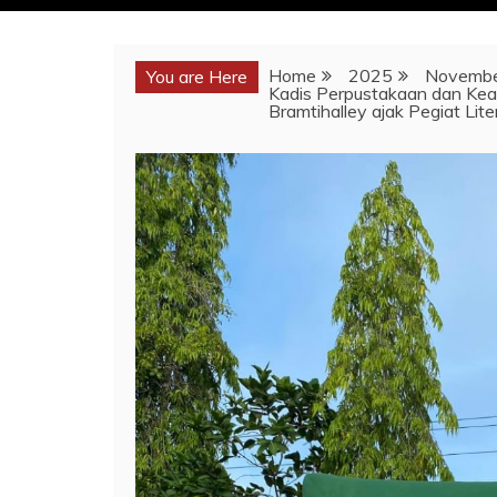
Home
2025
Novemb
You are Here
Kadis Perpustakaan dan Ke
Bramtihalley ajak Pegiat Lit