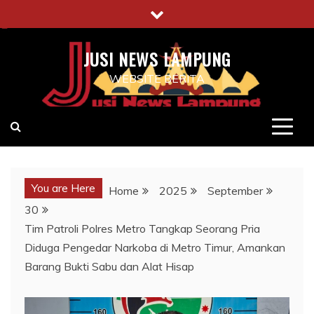
Skip
to
content
JUSI NEWS LAMPUNG
WEBSITE BERITA
You are Here
Home
2025
September
30
Tim Patroli Polres Metro Tangkap Seorang Pria
Diduga Pengedar Narkoba di Metro Timur, Amankan
Barang Bukti Sabu dan Alat Hisap