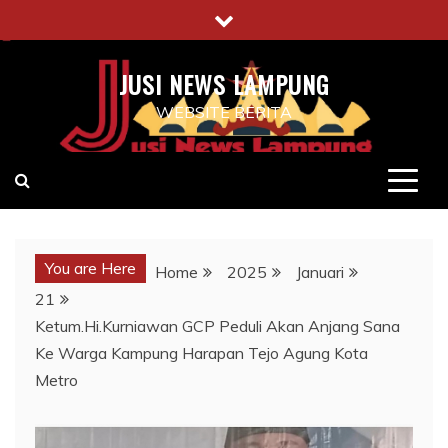
Skip
to
content
JUSI NEWS LAMPUNG
WEBSITE BERITA
You are Here
Home
2025
Januari
21
Ketum.Hi.Kurniawan GCP Peduli Akan Anjang Sana
Ke Warga Kampung Harapan Tejo Agung Kota
Metro