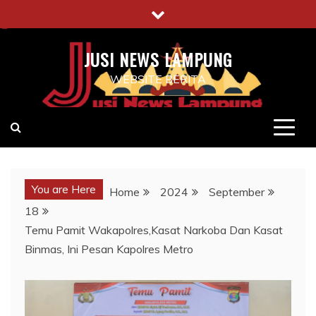
Skip
to
content
JUSI NEWS LAMPUNG
WEBSITE BERITA
You are Here
Home
2024
September
18
Temu Pamit Wakapolres,Kasat Narkoba Dan Kasat
Binmas, Ini Pesan Kapolres Metro