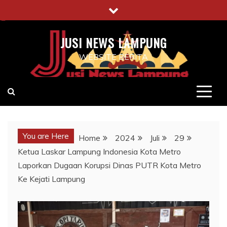
Skip
to
content
JUSI NEWS LAMPUNG
WEBSITE BERITA
You are Here
Home
2024
Juli
29
Ketua Laskar Lampung Indonesia Kota Metro
Laporkan Dugaan Korupsi Dinas PUTR Kota Metro
Ke Kejati Lampung