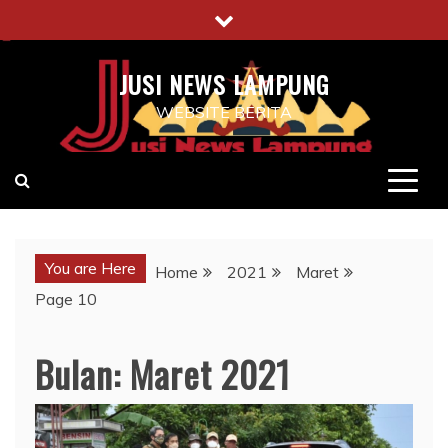
Skip
to
content
JUSI NEWS LAMPUNG
WEBSITE BERITA
You are Here
Home
2021
Maret
Page 10
Bulan:
Maret 2021