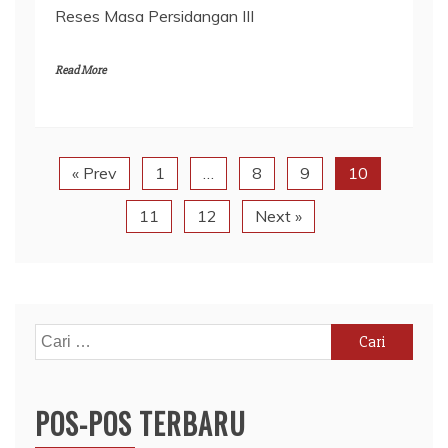
Reses Masa Persidangan III
Read More
« Prev
1
…
8
9
10
11
12
Next »
Cari
untuk:
POS-POS TERBARU