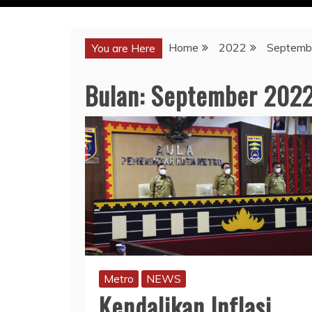
Home
2022
Septemb
You are Here
Bulan:
September 202
Metro
NEWS
Kendalikan Inflasi,